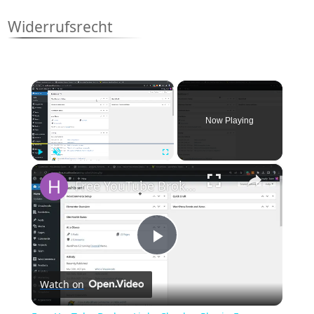
Widerrufsrecht
×
Now Playing
×
Play
Unmute
Fullscreen
Free YouTube Broken Links Checker Plugin For WordPress_ Find & Fix Broken Videos on Your Site 🎬
Play
Watch on
Video