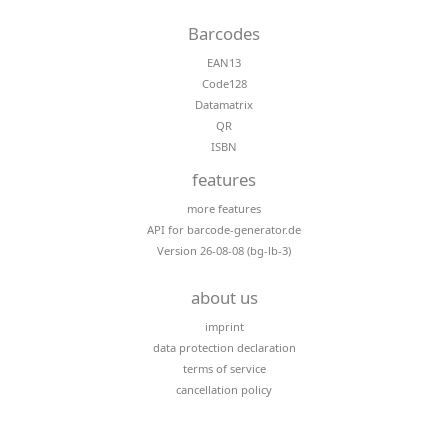
Barcodes
EAN13
Code128
Datamatrix
QR
ISBN
features
more features
API for barcode-generator.de
Version 26-08-08 (bg-lb-3)
about us
imprint
data protection declaration
terms of service
cancellation policy