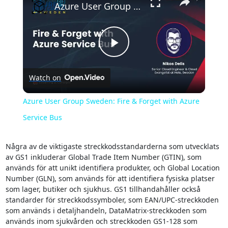
Azure User Group Sweden: Fire & Forget with Azure Service Bus
Play
Watch on
Video
Azure User Group Sweden: Fire & Forget with Azure
Service Bus
Några av de viktigaste streckkodsstandarderna som utvecklats
av GS1 inkluderar Global Trade Item Number (GTIN), som
används för att unikt identifiera produkter, och Global Location
Number (GLN), som används för att identifiera fysiska platser
som lager, butiker och sjukhus. GS1 tillhandahåller också
standarder för streckkodssymboler, som EAN/UPC-streckkoden
som används i detaljhandeln, DataMatrix-streckkoden som
används inom sjukvården och streckkoden GS1-128 som