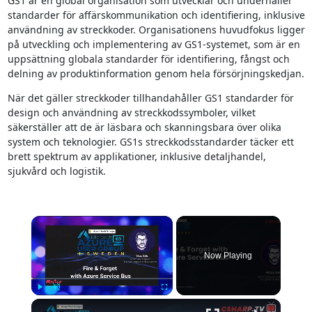
GS1 är en global organisation som utvecklar och underhåller
standarder för affärskommunikation och identifiering, inklusive
användning av streckkoder. Organisationens huvudfokus ligger
på utveckling och implementering av GS1-systemet, som är en
uppsättning globala standarder för identifiering, fångst och
delning av produktinformation genom hela försörjningskedjan.
När det gäller streckkoder tillhandahåller GS1 standarder för
design och användning av streckkodssymboler, vilket
säkerställer att de är läsbara och skanningsbara över olika
system och teknologier. GS1s streckkodsstandarder täcker ett
brett spektrum av applikationer, inklusive detaljhandel,
sjukvård och logistik.
×
Now Playing
×
Play
Unmute
Fullscreen