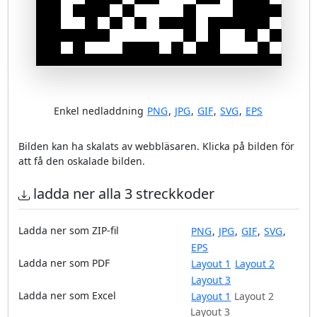
Enkel nedladdning
PNG
,
JPG
,
GIF
,
SVG
,
EPS
Bilden kan ha skalats av webbläsaren. Klicka på bilden för
att få den oskalade bilden.
ladda ner alla 3 streckkoder
Ladda ner som ZIP-fil
PNG
,
JPG
,
GIF
,
SVG
,
EPS
Ladda ner som PDF
Layout 1
Layout 2
Layout 3
Ladda ner som Excel
Layout 1
Layout 2
Layout 3