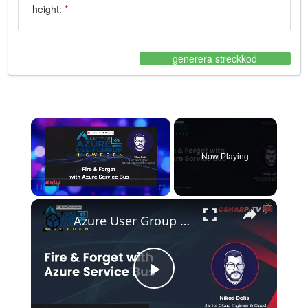
height:
*
generera streckkod
×
Now Playing
×
Pause
Unmute
Fullscreen
Azure User Group Sweden: Fire & Forget with Azure Service Bus
Play