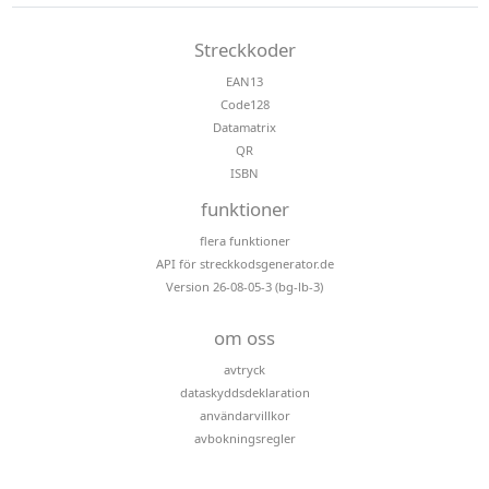
Streckkoder
EAN13
Code128
Datamatrix
QR
ISBN
funktioner
flera funktioner
API för streckkodsgenerator.de
Version 26-08-05-3 (bg-lb-3)
om oss
avtryck
dataskyddsdeklaration
användarvillkor
avbokningsregler