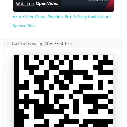
Watch on
Video
Azure User Group Sweden: Fire & Forget with Azure
Service Bus
3. Förhandsvisning Streckkod 1 / 3