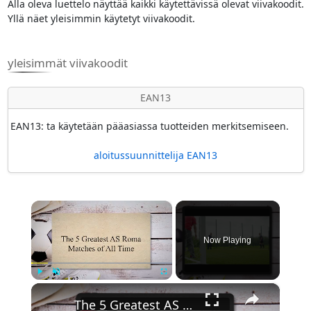
Alla oleva luettelo näyttää kaikki käytettävissä olevat viivakoodit.
Yllä näet yleisimmin käytetyt viivakoodit.
yleisimmät viivakoodit
EAN13
EAN13: ta käytetään pääasiassa tuotteiden merkitsemiseen.
aloitussuunnittelija EAN13
×
Now Playing
×
Play
Unmute
Fullscreen
The 5 Greatest AS Roma Matches of All Time