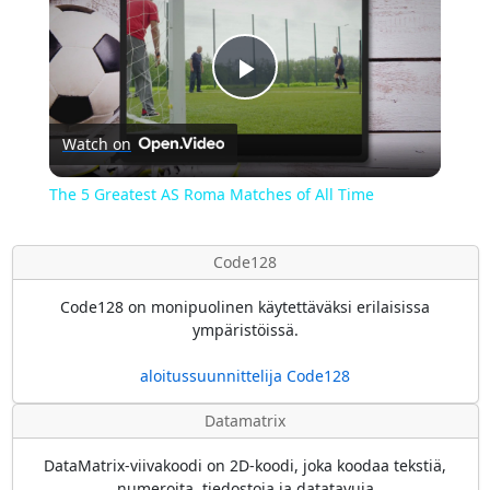
Play
Watch on
Video
The 5 Greatest AS Roma Matches of All Time
Code128
Code128 on monipuolinen käytettäväksi erilaisissa
ympäristöissä.
aloitussuunnittelija Code128
Datamatrix
DataMatrix-viivakoodi on 2D-koodi, joka koodaa tekstiä,
numeroita, tiedostoja ja datatavuja