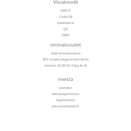
Viivakoodit
EAN13
Code128
Datamatrix
QR
ISBN
ominaisuudet
lisää ominaisuuksia
API viivakoodigenerator.de:lle
Version 26-08-05-3 (bg-lb-4)
meistä
painatus
tietosuojailmoitus
käyttöehdot
peruutuskäytäntö