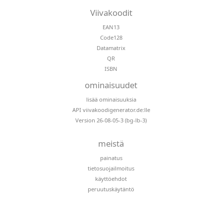
Viivakoodit
EAN13
Code128
Datamatrix
QR
ISBN
ominaisuudet
lisää ominaisuuksia
API viivakoodigenerator.de:lle
Version 26-08-05-3 (bg-lb-3)
meistä
painatus
tietosuojailmoitus
käyttöehdot
peruutuskäytäntö