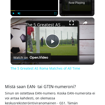
Now Playing
×
Play
Unmute
Fullscreen
The 5 Greatest AS Roma Matches of All Time
Play
Watch on
Video
The 5 Greatest AS Roma Matches of All Time
Mistä saan EAN- tai GTIN-numeroni?
Sinun on ostettava EAN-numero. Koska EAN-numeroita ei
voi antaa kahdesti, on olemassa
keskusrekisteröintiviranomainen - GS1. Tämän