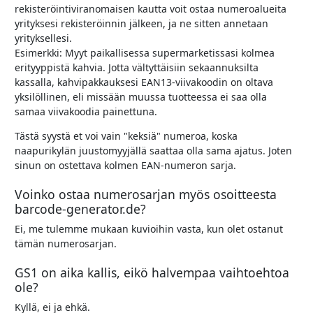
rekisteröintiviranomaisen kautta voit ostaa numeroalueita
yrityksesi rekisteröinnin jälkeen, ja ne sitten annetaan
yrityksellesi.
Esimerkki: Myyt paikallisessa supermarketissasi kolmea
erityyppistä kahvia. Jotta vältyttäisiin sekaannuksilta
kassalla, kahvipakkauksesi EAN13-viivakoodin on oltava
yksilöllinen, eli missään muussa tuotteessa ei saa olla
samaa viivakoodia painettuna.
Tästä syystä et voi vain "keksiä" numeroa, koska
naapurikylän juustomyyjällä saattaa olla sama ajatus. Joten
sinun on ostettava kolmen EAN-numeron sarja.
Voinko ostaa numerosarjan myös osoitteesta
barcode-generator.de?
Ei, me tulemme mukaan kuvioihin vasta, kun olet ostanut
tämän numerosarjan.
GS1 on aika kallis, eikö halvempaa vaihtoehtoa
ole?
Kyllä, ei ja ehkä.