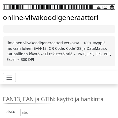
de
|
en
online-viivakoodigeneraattori
Ilmainen viivakoodigeneraattori verkossa – 180+ tyyppiä
mukaan lukien EAN-13, QR Code, Code128 ja DataMatrix.
Kaupallinen käyttö ✓ Ei rekisteröintiä ✓ PNG, JPG, EPS, PDF,
Excel ✓ 300 DPI
EAN13, EAN ja GTIN: käyttö ja hankinta
etsiä: