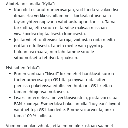
Aloitetaan sanalla "Kyllä":
Kun olet ostanut numerosarjan, voit luoda viivakoodisi
ilmaiseksi verkkosivuillamme – korkealaatuisena ja
täysin yhteensopivana vähittäiskaupan kanssa. Tämä
tarkoittaa, että sinun ei tarvitse maksaa missään
viivakoodisi digitaalisesta luomisesta.
Jos tarvitset tuotteisiisi tarroja, voit ostaa niitä meiltä
erittäin edullisesti. Lähetä meille vain pyyntö ja
haluamasi määrä, niin lähetämme sinulle
sitoumuksetta tehdyn tarjouksen.
Nyt siihen "ehkä":
Ennen vanhaan "fiksut" liikemiehet hankkivat suuria
tuotenumerosarjoja GS1:ltä ja myivät niitä sitten
pienissä paketeissa edulliseen hintaan. GS1 kieltää
tämän ehtojensa mukaisesti.
Lisäksi internetissä on verkkosivustoja, joista voi ostaa
EAN-koodeja. Esimerkiksi hakusanoilla "buy ean" löydät
vaihtoehtoja GS1-koodeille. Emme voi arvioida, onko
tämä 100 % laillista.
Voimme ainakin vihjata, että emme ole koskaan saaneet