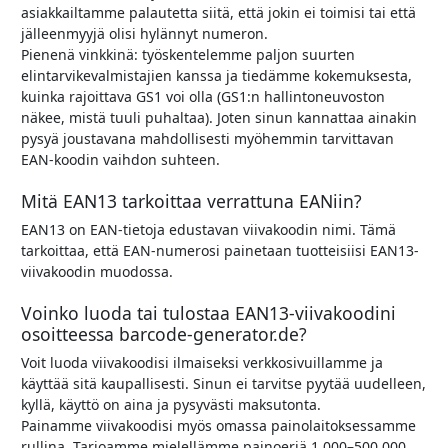
asiakkailtamme palautetta siitä, että jokin ei toimisi tai että
jälleenmyyjä olisi hylännyt numeron.
Pienenä vinkkinä: työskentelemme paljon suurten
elintarvikevalmistajien kanssa ja tiedämme kokemuksesta,
kuinka rajoittava GS1 voi olla (GS1:n hallintoneuvoston
näkee, mistä tuuli puhaltaa). Joten sinun kannattaa ainakin
pysyä joustavana mahdollisesti myöhemmin tarvittavan
EAN-koodin vaihdon suhteen.
Mitä EAN13 tarkoittaa verrattuna EANiin?
EAN13 on EAN-tietoja edustavan viivakoodin nimi. Tämä
tarkoittaa, että EAN-numerosi painetaan tuotteisiisi EAN13-
viivakoodin muodossa.
Voinko luoda tai tulostaa EAN13-viivakoodini
osoitteessa barcode-generator.de?
Voit luoda viivakoodisi ilmaiseksi verkkosivuillamme ja
käyttää sitä kaupallisesti. Sinun ei tarvitse pyytää uudelleen,
kyllä, käyttö on aina ja pysyvästi maksutonta.
Painamme viivakoodisi myös omassa painolaitoksessamme
rullina. Tarjoamme mielellämme painoeriä 1 000–500 000