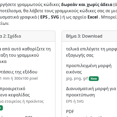
ουργήσετε γραμμωτούς κώδικες
δωρεάν και χωρίς άδεια
(
οτέλεσμα, θα λάβετε τους γραμμικούς κώδικες σας σε μι
νυσματικά γραφικά (
EPS , SVG
) ή ως αρχείο
Excel
. Μπορεί
είων.
α 2: Σχέδιο
Βήμα 3: Download
ά από αυτό καθορίζετε τη
τελικά επιλέγετε τη μορ
ταξη του γραμμικού
εξαγωγής σας
ικα
προεπιλεγμένη μορφή
στάσεις της εξόδου
εικόνας
1 mm ή 300x100 pixel
jpg, png, gif
New
 προαιρετικό
Διανυσματική μορφή για
μενο κεφαλίδας
προεκτύπωση
α εταιρείας ή προϊόντος
EPS ή SVG
w
PDF