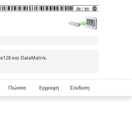
de
|
en
128 και DataMatrix.
Γλώσσα
Εγγραφή
Σύνδεση