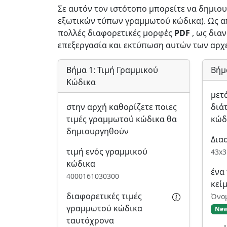
Σε αυτόν τον ιστότοπο μπορείτε να δημι
εξωτικών τύπων γραμμωτού κώδικα). Ως απ
πολλές διαφορετικές μορφές
PDF
, ως δια
επεξεργασία και εκτύπωση αυτών των αρχ
Βήμα 1: Τιμή Γραμμικού
Βήμ
Κώδικα
μετ
στην αρχή καθορίζετε ποιες
διά
τιμές γραμμωτού κώδικα θα
κώδ
δημιουργηθούν
Δια
τιμή ενός γραμμικού
43x3
κώδικα
ένα
4000161030300
κεί
διαφορετικές τιμές
Όνομ
γραμμωτού κώδικα
Ne
ταυτόχρονα