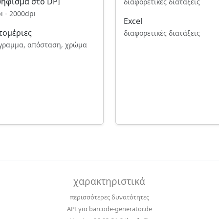
ψήφισμα στο DPI
διαφορετικές διατάξεις
i - 2000dpi
Excel
τομέριες
διαφορετικές διατάξεις
γραμμα, απόσταση, χρώμα
χαρακτηριστικά
περισσότερες δυνατότητες
API για barcode-generator.de