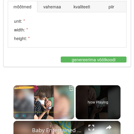
mõõtmed
vahemaa
kvaliteeti
piir
unit:
*
width:
*
height:
*
genereerima vöötkoodi
×
Now Playing
×
Pause
Unmute
Fullscreen
Baby Entertained By Laughing At Himself Laughing On Video | Happily TV