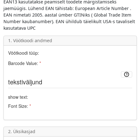
EAN13
kasutatakse peamiselt toodete märgistamiseks
jaemüügis. Lühend
EAN
tähistab:
European Article Number
.
EAN nimetati 2005. aastal ümber GTINiks (
Global Trade Item
Number
kaubanumber). EAN ühildub täielikult USA-s tavaliselt
kasutatava
UPC
1. Vöötkoodi andmed
Vöötkoodi tüüp:
Barcode Value:
*
tekstiväljund
show text:
Font Size:
*
2. Üksikasjad