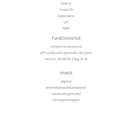
EAN13
Code128
Datamatrix
QR
ISBN
funktsioonid
rohkem funktsioone
API vöötkoodi-generator.de jaoks
Version 26-08-05-3 (bg-lb-4)
meist
jäljend
andmekaitsedeklaratsioon
kasutustingimused
tühistamisreeglid