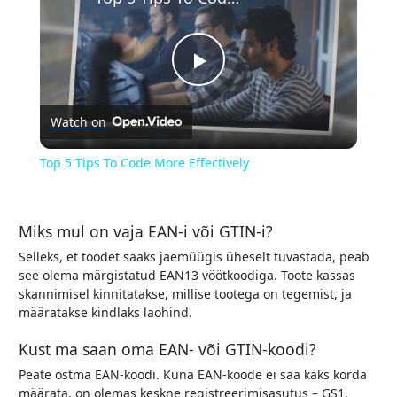
Play
Watch on
Video
Top 5 Tips To Code More Effectively
Miks mul on vaja EAN-i või GTIN-i?
Selleks, et toodet saaks jaemüügis üheselt tuvastada, peab
see olema märgistatud EAN13 vöötkoodiga. Toote kassas
skannimisel kinnitatakse, millise tootega on tegemist, ja
määratakse kindlaks laohind.
Kust ma saan oma EAN- või GTIN-koodi?
Peate ostma EAN-koodi. Kuna EAN-koode ei saa kaks korda
määrata, on olemas keskne registreerimisasutus – GS1.