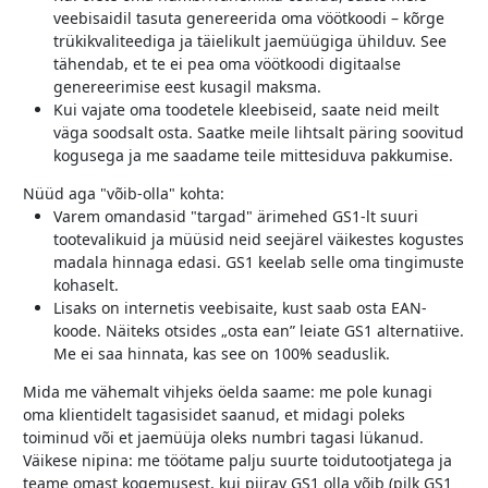
veebisaidil tasuta genereerida oma vöötkoodi – kõrge
trükikvaliteediga ja täielikult jaemüügiga ühilduv. See
tähendab, et te ei pea oma vöötkoodi digitaalse
genereerimise eest kusagil maksma.
Kui vajate oma toodetele kleebiseid, saate neid meilt
väga soodsalt osta. Saatke meile lihtsalt päring soovitud
kogusega ja me saadame teile mittesiduva pakkumise.
Nüüd aga "võib-olla" kohta:
Varem omandasid "targad" ärimehed GS1-lt suuri
tootevalikuid ja müüsid neid seejärel väikestes kogustes
madala hinnaga edasi. GS1 keelab selle oma tingimuste
kohaselt.
Lisaks on internetis veebisaite, kust saab osta EAN-
koode. Näiteks otsides „osta ean” leiate GS1 alternatiive.
Me ei saa hinnata, kas see on 100% seaduslik.
Mida me vähemalt vihjeks öelda saame: me pole kunagi
oma klientidelt tagasisidet saanud, et midagi poleks
toiminud või et jaemüüja oleks numbri tagasi lükanud.
Väikese nipina: me töötame palju suurte toidutootjatega ja
teame omast kogemusest, kui piirav GS1 olla võib (pilk GS1