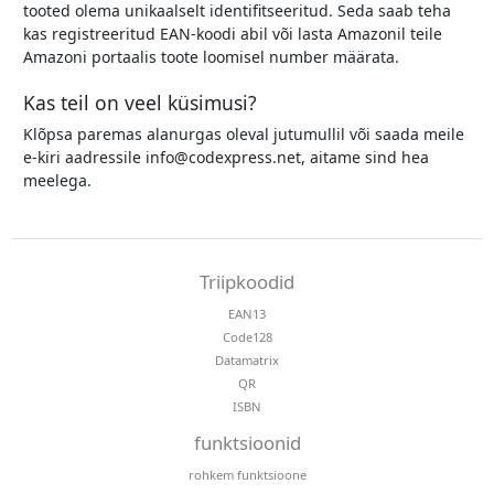
tooted olema unikaalselt identifitseeritud. Seda saab teha
kas registreeritud EAN-koodi abil või lasta Amazonil teile
Amazoni portaalis toote loomisel number määrata.
Kas teil on veel küsimusi?
Klõpsa paremas alanurgas oleval jutumullil või saada meile
e-kiri aadressile info@codexpress.net, aitame sind hea
meelega.
Triipkoodid
EAN13
Code128
Datamatrix
QR
ISBN
funktsioonid
rohkem funktsioone