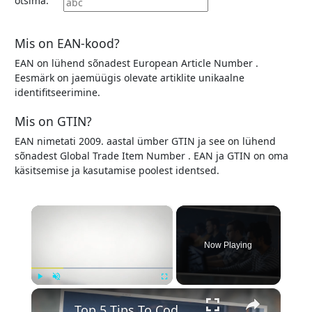
otsima:
Mis on EAN-kood?
EAN
on lühend sõnadest
European Article Number
.
Eesmärk on jaemüügis olevate artiklite unikaalne
identifitseerimine.
Mis on GTIN?
EAN
nimetati 2009. aastal ümber
GTIN
ja see on lühend
sõnadest
Global Trade Item Number
.
EAN
ja
GTIN
on oma
käsitsemise ja kasutamise poolest identsed.
×
Now Playing
×
Play
Unmute
Fullscreen
Top 5 Tips To Code More Effectively