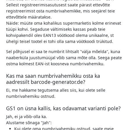
Sellest registreerimisasutusest saate pärast ettevõtte
registreerimist osta numbrivahemikke, mis seejärel teie
ettevõttele määratakse.
Näide: müüte oma kohalikus supermarketis kolme erinevat
tüüpi kohvi. Segaduse vältimiseks kassas peab teie
kohvipakendil olev EAN13 vöötkood olema unikaalne, st
ühelgi teisel tootel ei tohi olla sama vöötkoodi trükitud.
Sel põhjusel ei saa te numbrit lihtsalt "välja mõelda", kuna
naaberküla juustumüüjal võib sama mõte olla. Seega peate
ostma kolmest EAN-ist koosneva numbrivahemiku.
Kas ma saan numbrivahemikku osta ka
aadressilt barcode-generator.de?
Ei, me hakkame tegutsema alles siis, kui olete selle
numbrivahemiku ostnud.
GS1 on üsna kallis, kas odavamat varianti pole?
Jah, ei ja võib-olla ka.
Alustame sõnaga "Jah":
Kui olete oma numbrivahemiku ostnud, saate meie