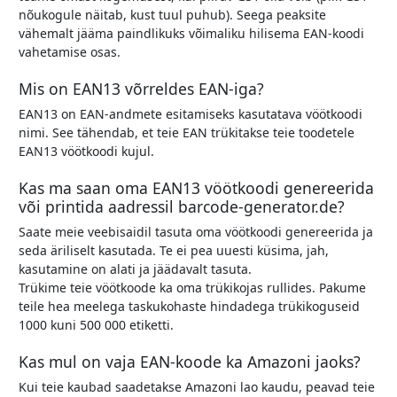
nõukogule näitab, kust tuul puhub). Seega peaksite
vähemalt jääma paindlikuks võimaliku hilisema EAN-koodi
vahetamise osas.
Mis on EAN13 võrreldes EAN-iga?
EAN13 on EAN-andmete esitamiseks kasutatava vöötkoodi
nimi. See tähendab, et teie EAN trükitakse teie toodetele
EAN13 vöötkoodi kujul.
Kas ma saan oma EAN13 vöötkoodi genereerida
või printida aadressil barcode-generator.de?
Saate meie veebisaidil tasuta oma vöötkoodi genereerida ja
seda äriliselt kasutada. Te ei pea uuesti küsima, jah,
kasutamine on alati ja jäädavalt tasuta.
Trükime teie vöötkoode ka oma trükikojas rullides. Pakume
teile hea meelega taskukohaste hindadega trükikoguseid
1000 kuni 500 000 etiketti.
Kas mul on vaja EAN-koode ka Amazoni jaoks?
Kui teie kaubad saadetakse Amazoni lao kaudu, peavad teie