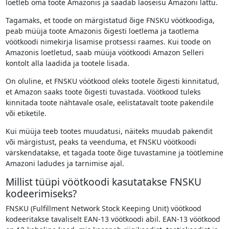
loetleb oma toote Amazonis ja saadab laoseisu Amazoni lattu.
Tagamaks, et toode on märgistatud õige FNSKU vöötkoodiga,
peab müüja toote Amazonis õigesti loetlema ja taotlema
vöötkoodi nimekirja lisamise protsessi raames. Kui toode on
Amazonis loetletud, saab müüja vöötkoodi Amazon Selleri
kontolt alla laadida ja tootele lisada.
On oluline, et FNSKU vöötkood oleks tootele õigesti kinnitatud,
et Amazon saaks toote õigesti tuvastada. Vöötkood tuleks
kinnitada toote nähtavale osale, eelistatavalt toote pakendile
või etiketile.
Kui müüja teeb tootes muudatusi, näiteks muudab pakendit
või märgistust, peaks ta veenduma, et FNSKU vöötkoodi
värskendatakse, et tagada toote õige tuvastamine ja töötlemine
Amazoni ladudes ja tarnimise ajal.
Millist tüüpi vöötkoodi kasutatakse FNSKU
kodeerimiseks?
FNSKU (Fulfillment Network Stock Keeping Unit) vöötkood
kodeeritakse tavaliselt EAN-13 vöötkoodi abil. EAN-13 vöötkood