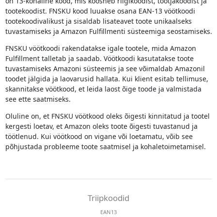
on 13-kohaline kood, mis koosneb riigikoodist, tootjakoodist ja
tootekoodist. FNSKU kood luuakse osana EAN-13 vöötkoodi
tootekoodivalikust ja sisaldab lisateavet toote unikaalseks
tuvastamiseks ja Amazon Fulfillmenti süsteemiga seostamiseks.
FNSKU vöötkoodi rakendatakse igale tootele, mida Amazon
Fulfillment talletab ja saadab. Vöötkoodi kasutatakse toote
tuvastamiseks Amazoni süsteemis ja see võimaldab Amazonil
toodet jälgida ja laovarusid hallata. Kui klient esitab tellimuse,
skannitakse vöötkood, et leida laost õige toode ja valmistada
see ette saatmiseks.
Oluline on, et FNSKU vöötkood oleks õigesti kinnitatud ja tootel
kergesti loetav, et Amazon oleks toote õigesti tuvastanud ja
töötlenud. Kui vöötkood on vigane või loetamatu, võib see
põhjustada probleeme toote saatmisel ja kohaletoimetamisel.
Triipkoodid
EAN13