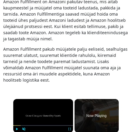
Amazon Fulfillment on Amazoni pakutav teenus, mis aitab
kaupmeestel ja müüjatel oma tooteid ladustada, pakkida ja
tarnida. Amazon Fulfillmentiga saavad müüjad hoida oma
tooteid ühes paljudest Amazoni ladudest ja Amazon hoolitseb
ülejäänud protsessi eest. Kui klient esitab tellimuse, pakib ja
saadab toote Amazon. Amazon tegeleb ka klienditeenindusega
ja tagastab müüja nimel.
Amazon Fulfillment pakub müüjatele palju eeliseid, sealhulgas
suuremat ulatust, suuremat klientide rahulolu, kiiremaid
tarneid ja nende toodete paremat ladustamist. Lisaks
võimaldab Amazon Fulfillment müüjatel suunata oma aja ja
ressursid oma äri muudele aspektidele, kuna Amazon
hoolitseb logistika eest.
×
Now Playing