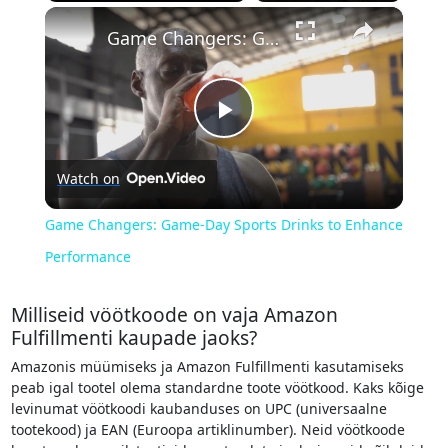
×
Play
Unmute
Fullscreen
Game Changers: Game-Day Sports Drinks to Enhance Performance
Play
Watch on
Video
Game Changers: Game-Day Sports Drinks to Enhance
Performance
Milliseid vöötkoode on vaja Amazon
Fulfillmenti kaupade jaoks?
Amazonis müümiseks ja Amazon Fulfillmenti kasutamiseks
peab igal tootel olema standardne toote vöötkood. Kaks kõige
levinumat vöötkoodi kaubanduses on UPC (universaalne
tootekood) ja EAN (Euroopa artiklinumber). Neid vöötkoode