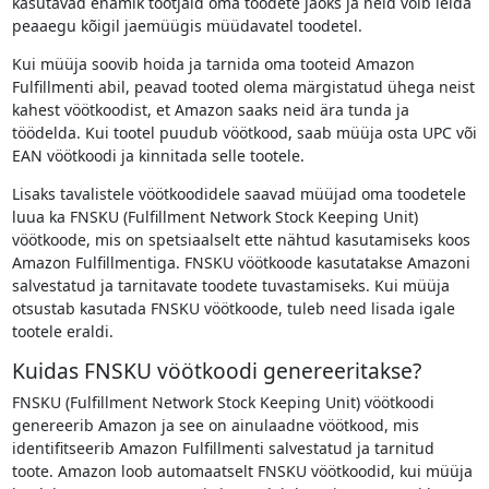
kasutavad enamik tootjaid oma toodete jaoks ja neid võib leida
peaaegu kõigil jaemüügis müüdavatel toodetel.
Kui müüja soovib hoida ja tarnida oma tooteid Amazon
Fulfillmenti abil, peavad tooted olema märgistatud ühega neist
kahest vöötkoodist, et Amazon saaks neid ära tunda ja
töödelda. Kui tootel puudub vöötkood, saab müüja osta UPC või
EAN vöötkoodi ja kinnitada selle tootele.
Lisaks tavalistele vöötkoodidele saavad müüjad oma toodetele
luua ka FNSKU (Fulfillment Network Stock Keeping Unit)
vöötkoode, mis on spetsiaalselt ette nähtud kasutamiseks koos
Amazon Fulfillmentiga. FNSKU vöötkoode kasutatakse Amazoni
salvestatud ja tarnitavate toodete tuvastamiseks. Kui müüja
otsustab kasutada FNSKU vöötkoode, tuleb need lisada igale
tootele eraldi.
Kuidas FNSKU vöötkoodi genereeritakse?
FNSKU (Fulfillment Network Stock Keeping Unit) vöötkoodi
genereerib Amazon ja see on ainulaadne vöötkood, mis
identifitseerib Amazon Fulfillmenti salvestatud ja tarnitud
toote. Amazon loob automaatselt FNSKU vöötkoodid, kui müüja