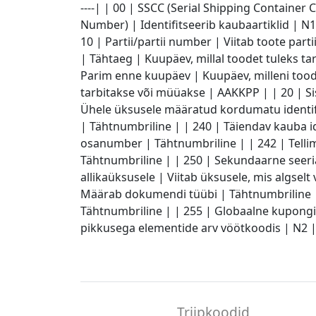
----| | 00 | SSCC (Serial Shipping Container
Number) | Identifitseerib kaubaartiklid | N1
10 | Partii/partii number | Viitab toote par
| Tähtaeg | Kuupäev, millal toodet tuleks 
Parim enne kuupäev | Kuupäev, milleni tood
tarbitakse või müüakse | AAKKPP | | 20 | Si
Ühele üksusele määratud kordumatu identifik
| Tähtnumbriline | | 240 | Täiendav kauba i
osanumber | Tähtnumbriline | | 242 | Telli
Tähtnumbriline | | 250 | Sekundaarne seer
allikaüksusele | Viitab üksusele, mis algsel
Määrab dokumendi tüübi | Tähtnumbriline |
Tähtnumbriline | | 255 | Globaalne kupongi
pikkusega elementide arv vöötkoodis | N2 | 
Triipkoodid