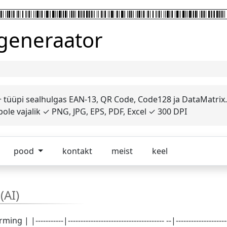
 generaator
 tüüpi sealhulgas EAN-13, QR Code, Code128 ja DataMatrix.
le vajalik ✓ PNG, JPG, EPS, PDF, Excel ✓ 300 DPI
pood
kontakt
meist
keel
(AI)
-------|-------------------------------------- --|----------------------------