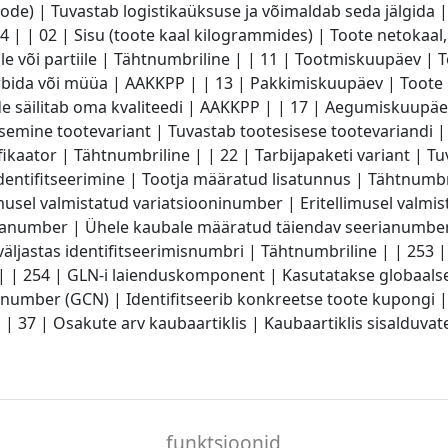
 Code) | Tuvastab logistikaüksuse ja võimaldab seda jälgida 
4 | | 02 | Sisu (toote kaal kilogrammides) | Toote netokaal,
tiile või partiile | Tähtnumbriline | | 11 | Tootmiskuupäev 
tarbida või müüa | AAKKPP | | 13 | Pakkimiskuupäev | Toot
e säilitab oma kvaliteedi | AAKKPP | | 17 | Aegumiskuupäev
semine tootevariant | Tuvastab tootesisese tootevariandi 
aator | Tähtnumbriline | | 22 | Tarbijapaketi variant | Tu
dentifitseerimine | Tootja määratud lisatunnus | Tähtnumbri
musel valmistatud variatsiooninumber | Eritellimusel valmi
ianumber | Ühele kaubale määratud täiendav seerianumber 
t väljastas identifitseerimisnumbri | Tähtnumbriline | | 25
 | 254 | GLN-i laienduskomponent | Kasutatakse globaals
number (GCN) | Identifitseerib konkreetse toote kupongi |
| 37 | Osakute arv kaubaartiklis | Kaubaartiklis sisalduvat
funktsioonid