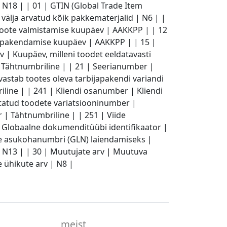
| N18 | | 01 | GTIN (Global Trade Item
 välja arvatud kõik pakkematerjalid | N6 | |
| Toote valmistamise kuupäev | AAKKPP | | 12
e pakendamise kuupäev | AAKKPP | | 15 |
 | Kuupäev, milleni toodet eeldatavasti
| Tähtnumbriline | | 21 | Seerianumber |
vastab tootes oleva tarbijapakendi variandi
line | | 241 | Kliendi osanumber | Kliendi
statud toodete variatsiooninumber |
| Tähtnumbriline | | 251 | Viide
3 | Globaalne dokumenditüübi identifikaator |
e asukohanumbri (GLN) laiendamiseks |
 N13 | | 30 | Muutujate arv | Muutuva
e ühikute arv | N8 |
meist