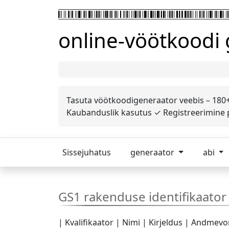
online-vöötkoodi
Tasuta vöötkoodigeneraator veebis – 180+
Kaubanduslik kasutus ✓ Registreerimine po
Sissejuhatus
generaator
abi
GS1 rakenduse identifikaator 
| Kvalifikaator | Nimi | Kirjeldus | Andmevorming | |----