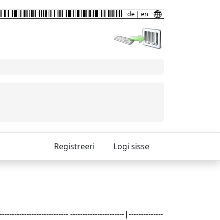
de
|
en
Registreeri
Logi sisse
-------------------- ----------------------|--------------