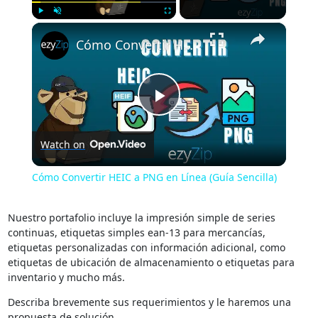
×
Play
Unmute
Fullscreen
Cómo Convertir HEIC a PNG en Línea (Guía Sencilla)
Play
Watch on
Video
Cómo Convertir HEIC a PNG en Línea (Guía Sencilla)
Nuestro portafolio incluye la impresión simple de series
continuas, etiquetas simples ean-13 para mercancías,
etiquetas personalizadas con información adicional, como
etiquetas de ubicación de almacenamiento o etiquetas para
inventario y mucho más.
Describa brevemente sus requerimientos y le haremos una
propuesta de solución.