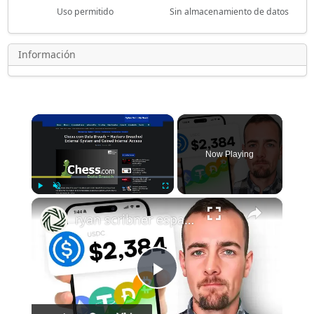
Uso permitido
Sin almacenamiento de datos
Información
×
Now Playing
×
Play
Unmute
Fullscreen
ryan scribner espanol: cómo aceptar criptomonedas en 2025: la guía definitiva para pagos digitales
Play