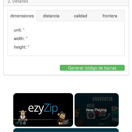
2. Detalles
dimensiones
distancia
calidad
frontera
unit:
*
width:
*
height:
*
Generar código de barras
×
Now Playing
×
Pause
Unmute
Fullscreen