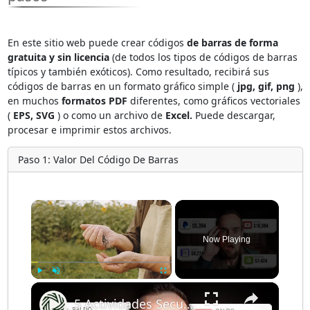
En este sitio web puede crear códigos
de barras de forma
gratuita y sin licencia
(de todos los tipos de códigos de barras
típicos y también exóticos). Como resultado, recibirá sus
códigos de barras en un formato gráfico simple (
jpg, gif, png
),
en muchos
formatos PDF
diferentes, como gráficos vectoriales
(
EPS, SVG
) o como un archivo de
Excel.
Puede descargar,
procesar e imprimir estos archivos.
Paso 1: Valor Del Código De Barras
×
Now Playing
×
Play
Unmute
Fullscreen
5 Actividades Secundarias De Las Que Nadie Habla ($800+ Por Día)