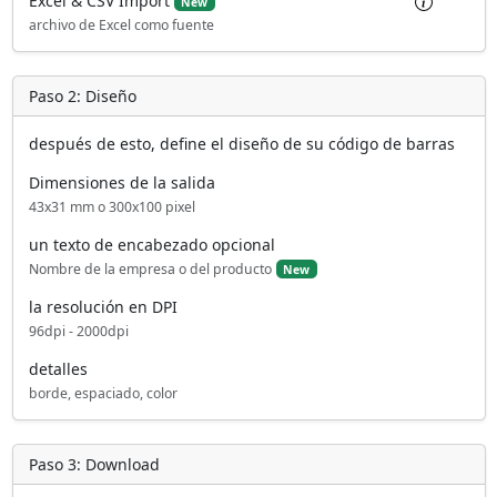
d
Excel & CSV Import
New
archivo de Excel como fuente
e
Paso 2: Diseño
o
después de esto, define el diseño de su código de barras
Dimensiones de la salida
43x31 mm o 300x100 pixel
un texto de encabezado opcional
Nombre de la empresa o del producto
New
la resolución en DPI
96dpi - 2000dpi
detalles
borde, espaciado, color
Paso 3: Download