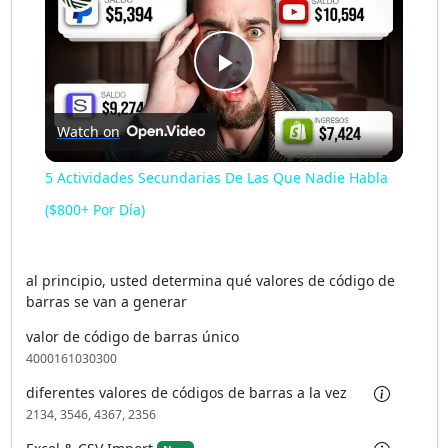
P
Watch on
l
5 Actividades Secundarias De Las Que Nadie Habla
a
($800+ Por Día)
y
al principio, usted determina qué valores de código de
barras se van a generar
V
valor de código de barras único
4000161030300
i
diferentes valores de códigos de barras a la vez
2134, 3546, 4367, 2356