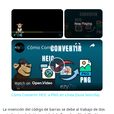
×
Now Playing
×
Play
Unmute
Fullscreen
Cómo Convertir HEIC a PNG en Línea (Guía Sencilla)
Play
Watch on
Video
Cómo Convertir HEIC a PNG en Línea (Guía Sencilla)
La invención del código de barras se debe al trabajo de dos