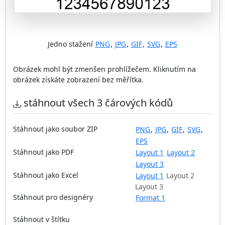
Jedno stažení
PNG
,
JPG
,
GIF
,
SVG
,
EPS
Obrázek mohl být zmenšen prohlížečem. Kliknutím na
obrázek získáte zobrazení bez měřítka.
stáhnout všech 3 čárových kódů
Stáhnout jako soubor ZIP
PNG
,
JPG
,
GIF
,
SVG
,
EPS
Stáhnout jako PDF
Layout 1
Layout 2
Layout 3
Stáhnout jako Excel
Layout 1
Layout 2
Layout 3
Stáhnout pro designéry
Format 1
Stáhnout v štítku