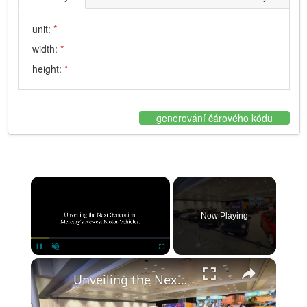
unit:
*
width:
*
height:
*
generování čárového kódu
×
Now Playing
×
Pause
Unmute
Fullscreen
Unveiling the Next Generation: Mercury's Newest Motor Vehicles