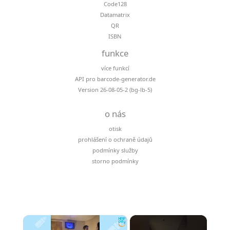
Code128
Datamatrix
QR
ISBN
funkce
více funkcí
API pro barcode-generator.de
Version 26-08-05-2 (bg-lb-5)
o nás
otisk
prohlášení o ochraně údajů
podmínky služby
storno podmínky
×