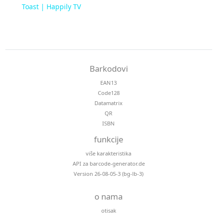
Toast | Happily TV
Barkodovi
EAN13
Code128
Datamatrix
QR
ISBN
funkcije
više karakteristika
API za barcode-generator.de
Version 26-08-05-3 (bg-lb-3)
o nama
otisak