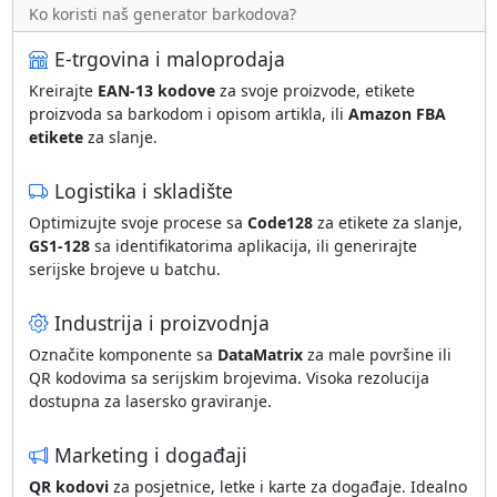
Ko koristi naš generator barkodova?
E-trgovina i maloprodaja
Kreirajte
EAN-13 kodove
za svoje proizvode, etikete
proizvoda sa barkodom i opisom artikla, ili
Amazon FBA
etikete
za slanje.
Logistika i skladište
Optimizujte svoje procese sa
Code128
za etikete za slanje,
GS1-128
sa identifikatorima aplikacija, ili generirajte
serijske brojeve u batchu.
Industrija i proizvodnja
Označite komponente sa
DataMatrix
za male površine ili
QR kodovima sa serijskim brojevima. Visoka rezolucija
dostupna za lasersko graviranje.
Marketing i događaji
QR kodovi
za posjetnice, letke i karte za događaje. Idealno