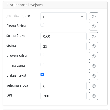
2. vrijednost i svojstva
jedinica mjere
fiksna širina
širina šipke
visina
proveri cifru
mirna zona
prikaži tekst
veličina slova
DPI