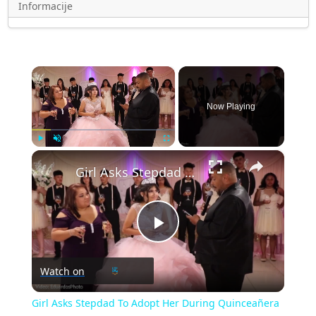
Informacije
×
Now Playing
×
Play
Unmute
Fullscreen
Girl Asks Stepdad To Adopt Her During Quinceañera Toast | Happily TV
Play
Watch on
Video
Girl Asks Stepdad To Adopt Her During Quinceañera