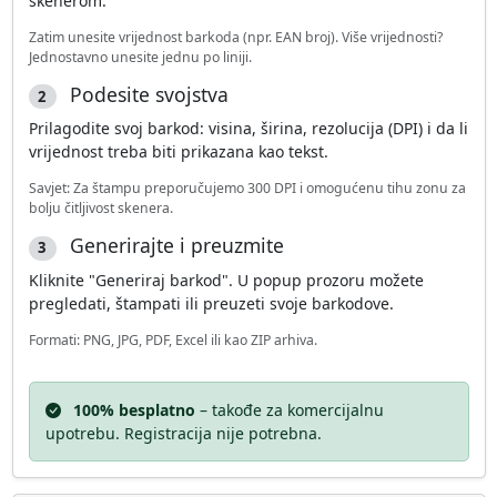
skenerom.
Zatim unesite vrijednost barkoda (npr. EAN broj). Više vrijednosti?
Jednostavno unesite jednu po liniji.
Podesite svojstva
2
Prilagodite svoj barkod: visina, širina, rezolucija (DPI) i da li
vrijednost treba biti prikazana kao tekst.
Savjet: Za štampu preporučujemo 300 DPI i omogućenu tihu zonu za
bolju čitljivost skenera.
Generirajte i preuzmite
3
Kliknite "Generiraj barkod". U popup prozoru možete
pregledati, štampati ili preuzeti svoje barkodove.
Formati: PNG, JPG, PDF, Excel ili kao ZIP arhiva.
100% besplatno
– takođe za komercijalnu
upotrebu. Registracija nije potrebna.