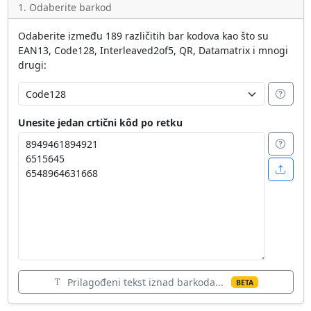
1. Odaberite barkod
Odaberite između 189 različitih bar kodova kao što su
EAN13, Code128, Interleaved2of5, QR, Datamatrix i mnogi
drugi:
Unesite jedan crtični kôd po retku
Prilagođeni tekst iznad barkoda...
BETA