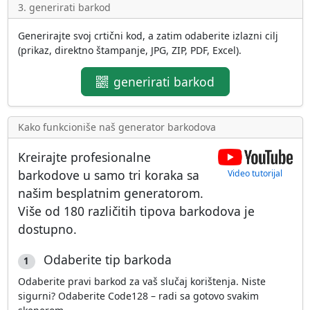
3. generirati barkod
Generirajte svoj crtični kod, a zatim odaberite izlazni cilj
(prikaz, direktno štampanje, JPG, ZIP, PDF, Excel).
generirati barkod
Kako funkcioniše naš generator barkodova
Kreirajte profesionalne
barkodove u samo tri koraka sa
Video tutorijal
našim besplatnim generatorom.
Više od
180 različitih tipova barkodova
je
dostupno.
Odaberite tip barkoda
1
Odaberite pravi barkod za vaš slučaj korištenja. Niste
sigurni? Odaberite Code128 – radi sa gotovo svakim