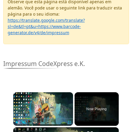
Observe que esta página está disponível apenas em
alemão. Você pode usar o seguinte link para traduzir esta
página para o seu idioma:
https://translate.google.com/translate?
sl=de&tl=pt&u=https://www.barcode-
generator.de/v4/de/impressum
Impressum CodeXpress e.K.
×
Now Playing
×
Play
Unmute
Fullscreen