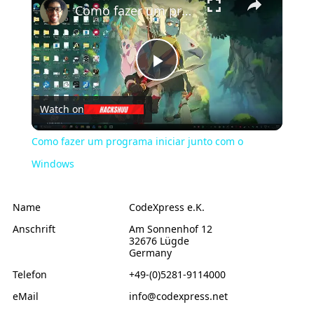
Como fazer um programa iniciar junto com o Windows
Play
Watch on
Video
Como fazer um programa iniciar junto com o
Windows
Name
CodeXpress e.K.
Anschrift
Am Sonnenhof 12
32676 Lügde
Germany
Telefon
+49-(0)5281-9114000
eMail
info@codexpress.net