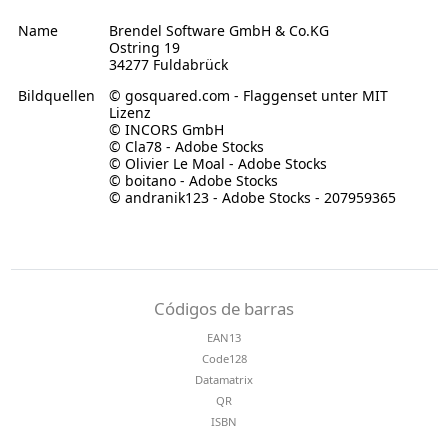
Name
Brendel Software GmbH & Co.KG
Ostring 19
34277 Fuldabrück
Bildquellen
© gosquared.com - Flaggenset unter MIT
Lizenz
© INCORS GmbH
© Cla78 - Adobe Stocks
© Olivier Le Moal - Adobe Stocks
© boitano - Adobe Stocks
© andranik123 - Adobe Stocks - 207959365
Códigos de barras
EAN13
Code128
Datamatrix
QR
ISBN