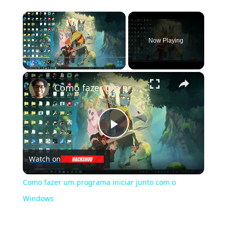
×
Now Playing
×
Pause
Unmute
Fullscreen
Como fazer um programa iniciar junto com o Windows
Play
Watch on
Video
Como fazer um programa iniciar junto com o
Windows