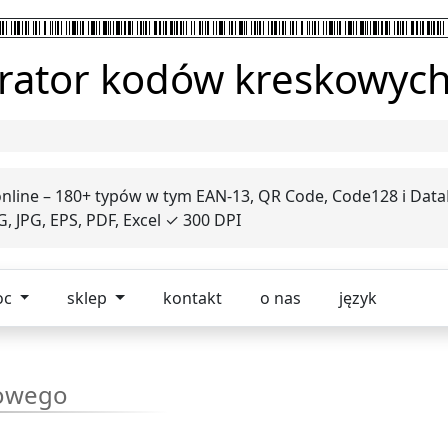
rator kodów kreskowyc
ine – 180+ typów w tym EAN-13, QR Code, Code128 i Data
, JPG, EPS, PDF, Excel ✓ 300 DPI
oc
sklep
kontakt
o nas
język
kowego