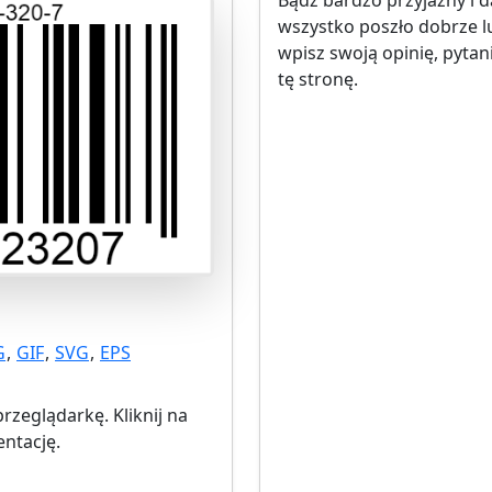
Bądź bardzo przyjazny i d
wszystko poszło dobrze l
wpisz swoją opinię, pyta
tę stronę.
G
,
GIF
,
SVG
,
EPS
zeglądarkę. Kliknij na
entację.