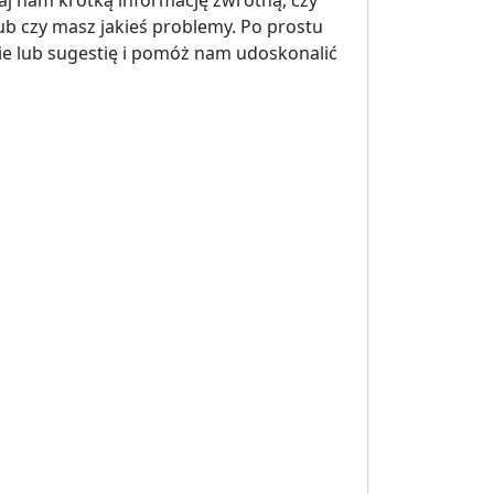
aj nam krótką informację zwrotną, czy
ub czy masz jakieś problemy. Po prostu
nie lub sugestię i pomóż nam udoskonalić