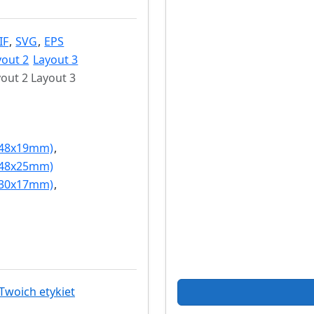
IF
,
SVG
,
EPS
yout 2
Layout 3
out 2 Layout 3
(48x19mm)
,
(48x25mm)
(30x17mm)
,
Twoich etykiet