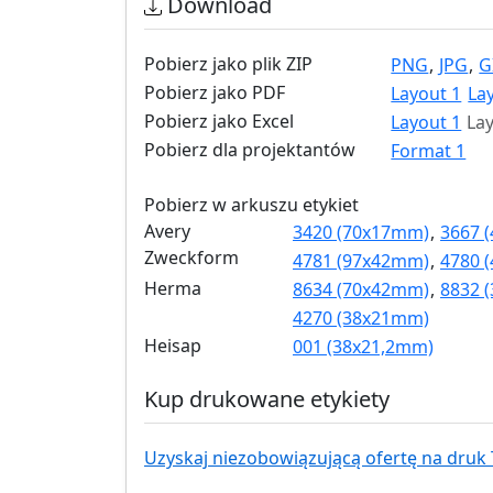
Download
Pobierz jako plik ZIP
PNG
,
JPG
,
G
Pobierz jako PDF
Layout 1
La
Pobierz jako Excel
Layout 1
Lay
Pobierz dla projektantów
Format 1
Pobierz w arkuszu etykiet
Avery
3420 (70x17mm)
,
3667 
Zweckform
4781 (97x42mm)
,
4780 
Herma
8634 (70x42mm)
,
8832 
4270 (38x21mm)
Heisap
001 (38x21,2mm)
Kup drukowane etykiety
Uzyskaj niezobowiązującą ofertę na druk 