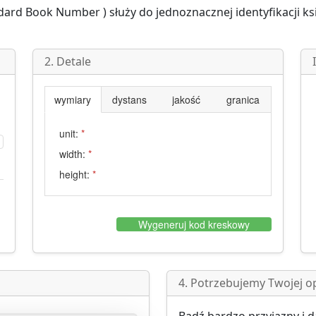
andard Book Number
) służy do jednoznacznej identyfikacji ks
2. Detale
wymiary
dystans
jakość
granica
unit:
*
width:
*
height:
*
Wygeneruj kod kreskowy
4. Potrzebujemy Twojej op