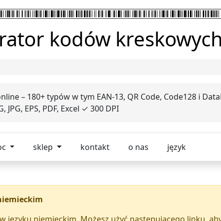
rator kodów kreskowyc
ine – 180+ typów w tym EAN-13, QR Code, Code128 i Data
, JPG, EPS, PDF, Excel ✓ 300 DPI
oc
sklep
kontakt
o nas
język
 niemieckim
o w języku niemieckim. Możesz użyć następującego linku, aby