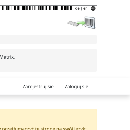
de
|
en
h
Matrix.
Zarejestruj sie
Zaloguj sie
 przetłumaczyć tę stronę na swój język: