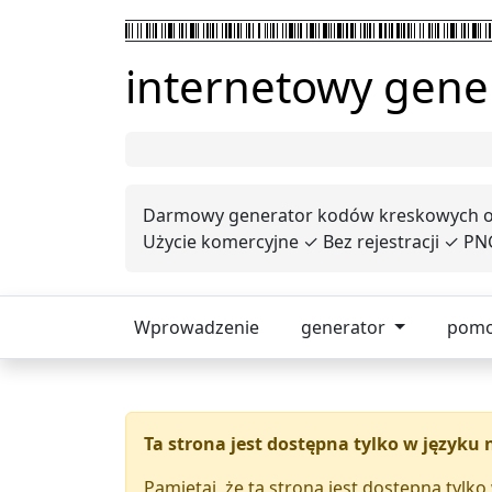
internetowy gene
Darmowy generator kodów kreskowych onl
Użycie komercyjne ✓ Bez rejestracji ✓ PNG
Wprowadzenie
generator
pom
Ta strona jest dostępna tylko w języku
Pamiętaj, że ta strona jest dostępna tylk