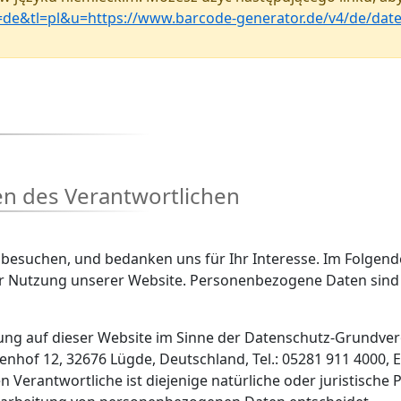
sl=de&tl=pl&u=https://www.barcode-generator.de/v4/de/dat
en des Verantwortlichen
 besuchen, und bedanken uns für Ihr Interesse. Im Folgen
 Nutzung unserer Website. Personenbezogene Daten sind hi
tung auf dieser Website im Sinne der Datenschutz-Grundve
hof 12, 32676 Lügde, Deutschland, Tel.: 05281 911 4000, E-
erantwortliche ist diejenige natürliche oder juristische 