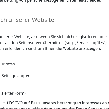
erarbeitung von personenbezogenen Daten entscheidet.
uch unserer Website
nserer Website, also wenn Sie sich nicht registrieren oder
er an den Seitenserver übermittelt (sog. „Server-Logfiles“
sch erforderlich sind, um Ihnen die Website anzuzeigen:
ugriffes
e Seite gelangten
isierter Form)
1 lit. f DSGVO auf Basis unseres berechtigten Interesses an
gabe oder anderweitige Verwendung der Daten findet nicht st