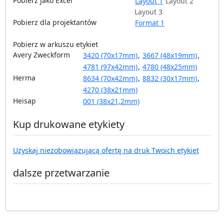
Pobierz jako Excel
Layout 1
Layout 2
Layout 3
Pobierz dla projektantów
Format 1
Pobierz w arkuszu etykiet
Avery Zweckform
3420 (70x17mm)
,
3667 (48x19mm)
,
4781 (97x42mm)
,
4780 (48x25mm)
Herma
8634 (70x42mm)
,
8832 (30x17mm)
,
4270 (38x21mm)
Heisap
001 (38x21,2mm)
Kup drukowane etykiety
Uzyskaj niezobowiązującą ofertę na druk Twoich etykiet
dalsze przetwarzanie