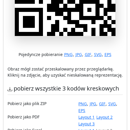
Pojedyncze pobieranie
PNG
,
JPG
,
GIF
,
SVG
,
EPS
Obraz mógł zostać przeskalowany przez przeglądarkę.
Kliknij na zdjęcie, aby uzyskać nieskalowaną reprezentację.
pobierz wszystkie 3 kodów kreskowych
Pobierz jako plik ZIP
PNG
,
JPG
,
GIF
,
SVG
,
EPS
Pobierz jako PDF
Layout 1
Layout 2
Layout 3