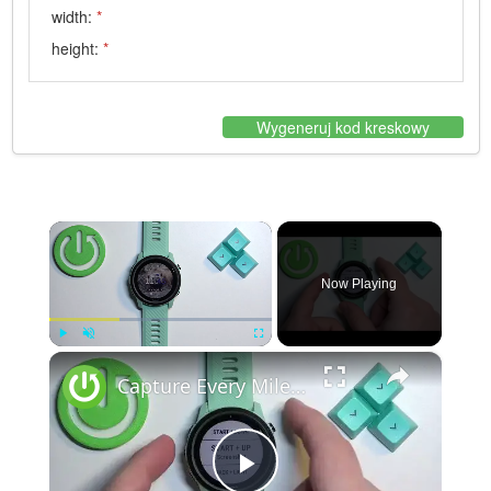
width:
*
height:
*
Wygeneruj kod kreskowy
×
Now Playing
×
Play
Unmute
Fullscreen
Capture Every Milestone with This Easy Garmin Forerunner 745 Screenshot Hack!