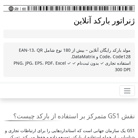
de
|
en
ژنراتور بارکد آنلاین
مولد بارکد رایگان آنلاین – بیش از 180 نوع شامل EAN-13، QR
Code، Code128 و DataMatrix.
استفاده تجاری ✓ بدون ثبت‌نام ✓ PNG، JPG، EPS، PDF، Excel ✓
300 DPI
نقش GS1 متمرکز بر استفاده از بارکد چیست؟
GS1 یک سازمان جهانی است که استانداردهایی را برای ارتباطات تجاری و
شناسایی، از جمله استفاده از بارکد، توسعه داده و حفظ می کند. تمرکز