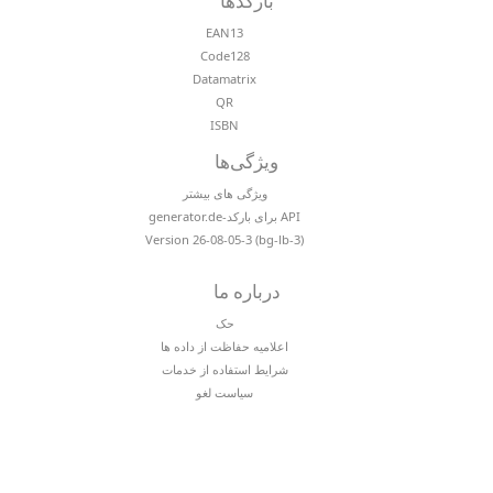
بارکدها
EAN13
Code128
Datamatrix
QR
ISBN
ویژگی‌ها
ویژگی های بیشتر
API برای بارکد-generator.de
Version 26-08-05-3 (bg-lb-3)
درباره ما
حک
اعلامیه حفاظت از داده ها
شرایط استفاده از خدمات
سیاست لغو