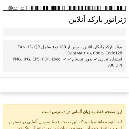
de
|
en
ژنراتور بارکد آنلاین
مولد بارکد رایگان آنلاین – بیش از 180 نوع شامل EAN-13، QR
Code، Code128 و DataMatrix.
استفاده تجاری ✓ بدون ثبت‌نام ✓ PNG، JPG، EPS، PDF، Excel ✓
300 DPI
این صفحه فقط به زبان آلمانی در دسترس است
لطفا توجه داشته باشید که این صفحه فقط به زبان آلمانی در دسترس
است. برای ترجمه این صفحه به زبان خود می توانید از لینک زیر