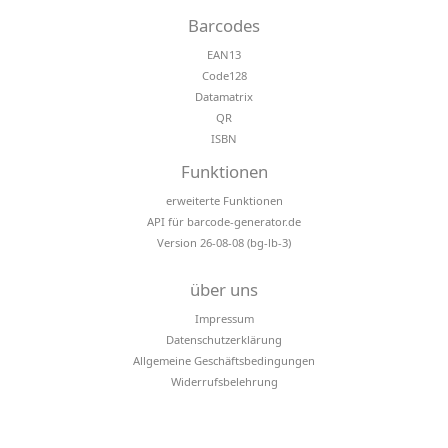
Barcodes
EAN13
Code128
Datamatrix
QR
ISBN
Funktionen
erweiterte Funktionen
API für barcode-generator.de
Version 26-08-08 (bg-lb-3)
über uns
Impressum
Datenschutzerklärung
Allgemeine Geschäftsbedingungen
Widerrufsbelehrung