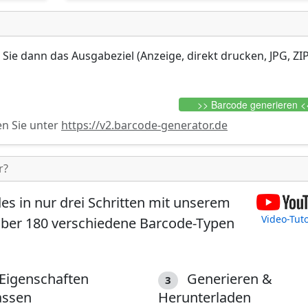
ie dann das Ausgabeziel (Anzeige, direkt drucken, JPG, ZIP
>> Barcode generieren <
en Sie unter
https://v2.barcode-generator.de
r?
des in nur drei Schritten mit unserem
Video-Tuto
Über
180 verschiedene Barcode-Typen
Eigenschaften
Generieren &
3
assen
Herunterladen