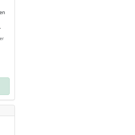
nen
.
er