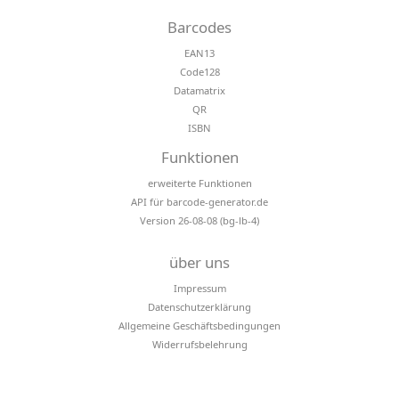
Barcodes
EAN13
Code128
Datamatrix
QR
ISBN
Funktionen
erweiterte Funktionen
API für barcode-generator.de
Version 26-08-08 (bg-lb-4)
über uns
Impressum
Datenschutzerklärung
Allgemeine Geschäftsbedingungen
Widerrufsbelehrung