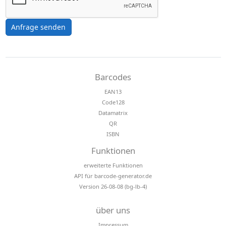
Anfrage senden
Barcodes
EAN13
Code128
Datamatrix
QR
ISBN
Funktionen
erweiterte Funktionen
API für barcode-generator.de
Version 26-08-08 (bg-lb-4)
über uns
Impressum