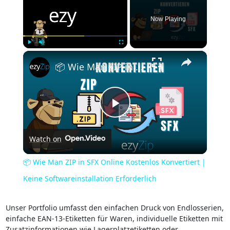
Now Playing
×
Play
Unmute
Fullscreen
📦 Wie Man ZIP in SFX Online Kostenlos Konvertiert | Keine Softwareinstallation Erforderlich
Play
Watch on
Video
📦 Wie Man ZIP in SFX Online Kostenlos Konvertiert |
Keine Softwareinstallation Erforderlich
Unser Portfolio umfasst den einfachen Druck von Endlosserien,
einfache EAN-13-Etiketten für Waren, individuelle Etiketten mit
Zusatzinformationen wie Lagerplatzetiketten oder