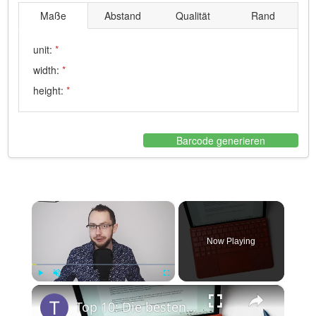
Maße
Abstand
Qualität
Rand
unit:
*
width:
*
height:
*
Barcode generieren
×
Now Playing
×
Play
Unmute
Fullscreen
Top 10: Die besten Tablets mit Tastatur | 2020 Edition