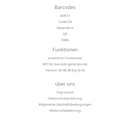
Barcodes
EAN13
Code128
Datamatrix
QR
ISBN
Funktionen
erweiterte Funktionen
API für barcode-generator.de
Version 26-08-08 (bg-lb-4)
über uns
Impressum
Datenschutzerklärung
Allgemeine Geschäftsbedingungen
Widerrufsbelehrung