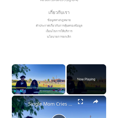
เกี่ยวกับเรา
ข้อมูลทางกฎหมาย
คำประกาศเกี่ยวกับการคุ้มครองข้อมูล
เงื่อนไขการให้บริการ
นโยบายการยกเลิก
×
Now Playing
×
Play
Unmute
Fullscreen
Single Mom Cries With Joy As She Discovers She's Been Accepted Into Dream College | Happily TV