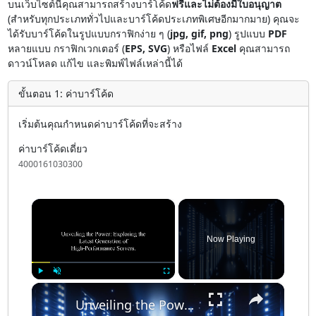
บนเว็บไซต์นี้คุณสามารถสร้างบาร์โค้ด
ฟรีและไม่ต้องมีใบอนุญาต
(สำหรับทุกประเภททั่วไปและบาร์โค้ดประเภทพิเศษอีกมากมาย) คุณจะ
ได้รับบาร์โค้ดในรูปแบบกราฟิกง่าย ๆ (
jpg, gif, png
) รูปแบบ
PDF
หลายแบบ กราฟิกเวกเตอร์ (
EPS, SVG
) หรือไฟล์
Excel
คุณสามารถ
ดาวน์โหลด แก้ไข และพิมพ์ไฟล์เหล่านี้ได้
ขั้นตอน 1: ค่าบาร์โค้ด
เริ่มต้นคุณกำหนดค่าบาร์โค้ดที่จะสร้าง
ค่าบาร์โค้ดเดี่ยว
4000161030300
×
Now Playing
×
Play
Unmute
Fullscreen
Unveiling the Power: Exploring the Latest Generation of High-Performance Servers