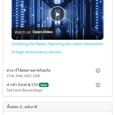
P
Watch on
l
Unveiling the Power: Exploring the Latest Generation
a
of High-Performance Servers
y
ค่าบาร์โค้ดหลายค่าพร้อมกัน
2134, 3546, 4367, 2356
V
นำเข้า Excel & CSV
New
ไฟล์ Excel เป็นแหล่งข้อมูล
i
ขั้นตอน 2: เลย์เอาต์
d