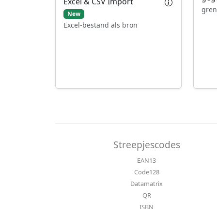
Excel & CSV Import
gren
New
Excel-bestand als bron
Streepjescodes
EAN13
Code128
Datamatrix
QR
ISBN