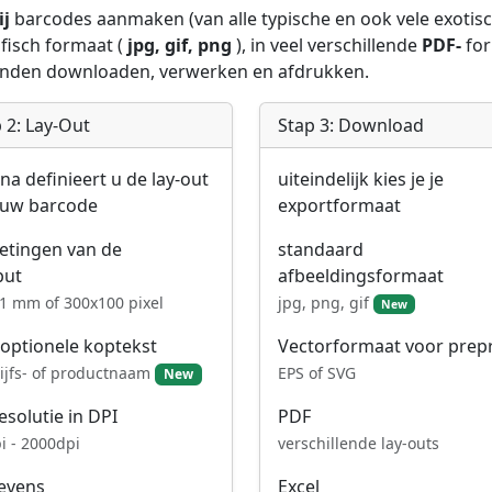
ij
barcodes aanmaken (van alle typische en ook vele exotisch
fisch formaat (
jpg, gif, png
), in veel verschillende
PDF-
for
anden downloaden, verwerken en afdrukken.
 2: Lay-Out
Stap 3: Download
na definieert u de lay-out
uiteindelijk kies je je
 uw barcode
exportformaat
etingen van de
standaard
put
afbeeldingsformaat
1 mm of 300x100 pixel
jpg, png, gif
New
optionele koptekst
Vectorformaat voor prep
ijfs- of productnaam
EPS of SVG
New
PDF
esolutie in DPI
verschillende lay-outs
i - 2000dpi
Excel
evens