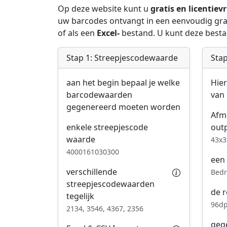
Op deze website kunt u
gratis en licentievr
uw barcodes ontvangt in een eenvoudig gra
of als een
Excel-
bestand. U kunt deze best
Stap 1: Streepjescodewaarde
Stap
aan het begin bepaal je welke
Hier
barcodewaarden
van
gegenereerd moeten worden
Afm
enkele streepjescode
out
waarde
43x3
4000161030300
een 
verschillende
Bedr
streepjescodewaarden
de r
tegelijk
96dp
2134, 3546, 4367, 2356
geg