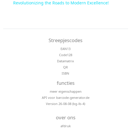
Revolutionizing the Roads to Modern Excellence!
Streepjescodes
EAN13
Code128
Datamatrix
QR
ISBN
functies
meer eigenschappen
API voor barcode-generator.de
Version 26-08-08 (bg-lb-4)
over ons
afdruk