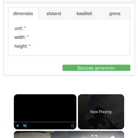
dimensies
afstand
kwaliteit
grens
unit:
*
width:
*
height:
*
Barcode genereren
×
Now Playing
×
Play
Unmute
Fullscreen