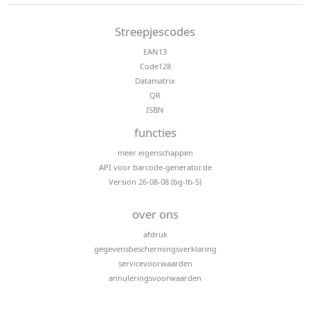
Streepjescodes
EAN13
Code128
Datamatrix
QR
ISBN
functies
meer eigenschappen
API voor barcode-generator.de
Version 26-08-08 (bg-lb-5)
over ons
afdruk
gegevensbeschermingsverklaring
servicevoorwaarden
annuleringsvoorwaarden