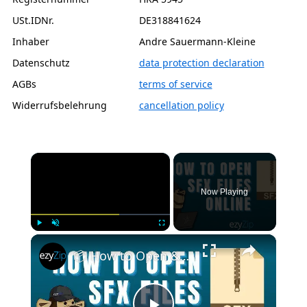
USt.IDNr.
DE318841624
Inhaber
Andre Sauermann-Kleine
Datenschutz
data protection declaration
AGBs
terms of service
Widerrufsbelehrung
cancellation policy
×
Now Playing
×
Play
Unmute
Fullscreen
📦 How to Open & Extract SFX (Self-Extracting Archive) Files Online - No Software Needed!