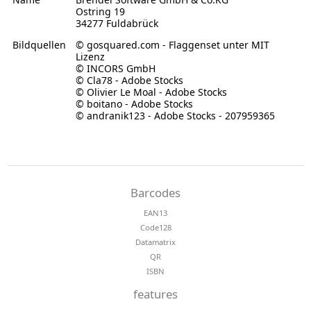
Ostring 19
34277 Fuldabrück
Bildquellen
© gosquared.com - Flaggenset unter MIT
Lizenz
© INCORS GmbH
© Cla78 - Adobe Stocks
© Olivier Le Moal - Adobe Stocks
© boitano - Adobe Stocks
© andranik123 - Adobe Stocks - 207959365
Barcodes
EAN13
Code128
Datamatrix
QR
ISBN
features