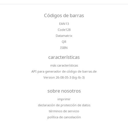
Códigos de barras
EAN13
Code128
Datamatrix
QR
ISBN
características
más características
API para generador de código de barras.de
Version 26-08-05-3 (bg-lb-3)
sobre nosotros
imprimir
declaración de protección de datos
términos de servicio
política de cancelación