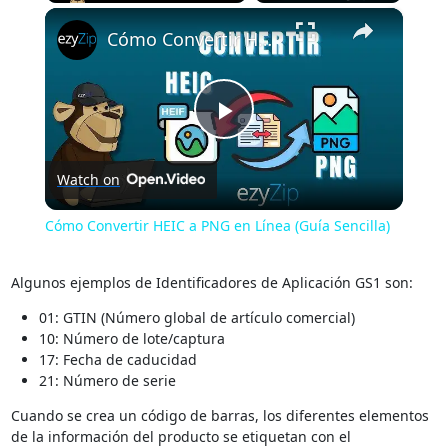
×
Play
Unmute
Fullscreen
Cómo Convertir HEIC a PNG en Línea (Guía Sencilla)
Play
Watch on
Video
Cómo Convertir HEIC a PNG en Línea (Guía Sencilla)
Algunos ejemplos de Identificadores de Aplicación GS1 son:
01: GTIN (Número global de artículo comercial)
10: Número de lote/captura
17: Fecha de caducidad
21: Número de serie
Cuando se crea un código de barras, los diferentes elementos
de la información del producto se etiquetan con el