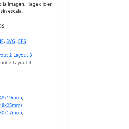
 la imagen. Haga clic en
sin escala.
as
IF
,
SVG
,
EPS
yout 2
Layout 3
out 2 Layout 3
(48x19mm)
,
(48x25mm)
(30x17mm)
,