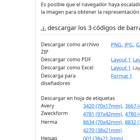
Es posible que el navegador haya escalado
la imagen para obtener la representación 
descargar los 3 códigos de barr
Descargar como archivo
PNG
,
JPG
,
G
ZIP
Descargar como PDF
Layout 1
La
Descargar como Excel
Layout 1
Lay
Descarga para
Format 1
diseñadores
Descargar en hoja de etiquetas
Avery
3420 (70x17mm)
,
3667 
Zweckform
4781 (97x42mm)
,
4780 
Herma
8634 (70x42mm)
,
8832 
4270 (38x21mm)
Heisap
001 (38x21,2mm)