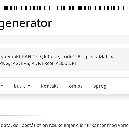
 generator
 typer inkl. EAN-13, QR Code, Code128 og DataMatrix.
NG, JPG, EPS, PDF, Excel ✓ 300 DPI
butik
kontakt
om os
sprog
 data, der består af en række linjer eller firkanter med v