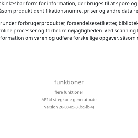
inlæsbar form for information, der bruges til at spore og i
som produktidentifikationsnumre, priser og andre data rela
runder forbrugerprodukter, forsendelsesetiketter, bibliote
rømline processer og forbedre nøjagtigheden. Ved scanning 
ormation om varen og udføre forskellige opgaver, såsom o
funktioner
flere funktioner
API til stregkode-generator.de
Version 26-08-05-3 (bg-lb-4)