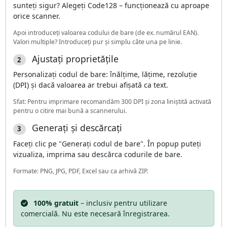
sunteți sigur? Alegeți Code128 – funcționează cu aproape
orice scanner.
Apoi introduceți valoarea codului de bare (de ex. numărul EAN).
Valori multiple? Introduceți pur și simplu câte una pe linie.
Ajustați proprietățile
2
Personalizați codul de bare: înălțime, lățime, rezoluție
(DPI) și dacă valoarea ar trebui afișată ca text.
Sfat: Pentru imprimare recomandăm 300 DPI și zona liniștită activată
pentru o citire mai bună a scannerului.
Generați și descărcați
3
Faceți clic pe "Generați codul de bare". În popup puteți
vizualiza, imprima sau descărca codurile de bare.
Formate: PNG, JPG, PDF, Excel sau ca arhivă ZIP.
100% gratuit
– inclusiv pentru utilizare
comercială. Nu este necesară înregistrarea.