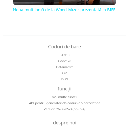
Video
Noua multilamă de la Wood-Mizer prezentată la BIFE
Coduri de bare
EAN13
Code128
Datamatrix
QR
ISBN
funcții
mai multe funcții
API pentru generator-de-coduri-de-barcelet.de
Version 26-08-05-3 (bg-lb-4)
despre noi