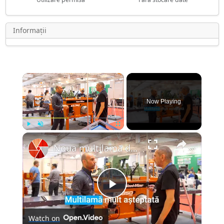
Informații
×
Now Playing
×
Play
Unmute
Fullscreen
Noua multilamă de la Wood-Mizer prezentată la BIFE
Play
Watch on