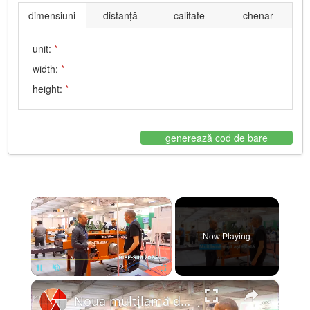
dimensiuni
distanță
calitate
chenar
unit:
*
width:
*
height:
*
generează cod de bare
×
Now Playing
×
Pause
Unmute
Fullscreen
Noua multilamă de la Wood-Mizer prezentată la BIFE