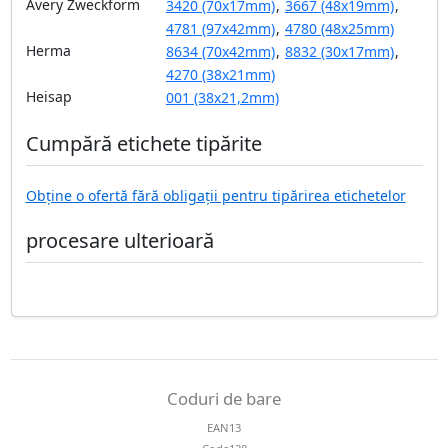
Avery Zweckform
3420 (70x17mm)
,
3667 (48x19mm)
,
4781 (97x42mm)
,
4780 (48x25mm)
Herma
8634 (70x42mm)
,
8832 (30x17mm)
,
4270 (38x21mm)
Heisap
001 (38x21,2mm)
Cumpără etichete tipărite
Obține o ofertă fără obligații pentru tipărirea etichetelor
procesare ulterioară
Coduri de bare
EAN13