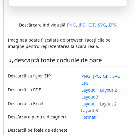
Descărcare individuală
PNG
,
JPG
,
GIF
,
SVG
,
EPS
Imaginea poate fi scalată de browser. Faceți clic pe
imagine pentru reprezentarea la scară reală.
descarcă toate codurile de bare
Descarcă ca fișier ZIP
PNG
,
JPG
,
GIF
,
SVG
,
EPS
Descarcă ca PDF
Layout 1
Layout 2
Layout 3
Descarcă ca Excel
Layout 1
Layout 2
Layout 3
Descărcare pentru designeri
Format 1
Descarcă pe foaie de etichete