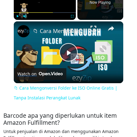
Now Playing
×
Play
Unmute
Fullscreen
📁 Cara Mengonversi Folder ke ISO Online Gratis | Tanpa Instalasi Perangkat Lunak
Play
Watch on
Video
📁 Cara Mengonversi Folder ke ISO Online Gratis |
Tanpa Instalasi Perangkat Lunak
Barcode apa yang diperlukan untuk item
Amazon Fulfillment?
Untuk penjualan di Amazon dan menggunakan Amazon