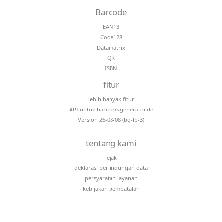
Barcode
EAN13
Code128
Datamatrix
QR
ISBN
fitur
lebih banyak fitur
API untuk barcode-generator.de
Version 26-08-08 (bg-lb-3)
tentang kami
jejak
deklarasi perlindungan data
persyaratan layanan
kebijakan pembatalan