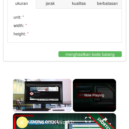
ukuran
jarak
kualitas
berbatasan
unit:
*
width:
*
height:
*
menghasilkan kode batang
×
Now Playing
×
Pause
Unmute
Fullscreen
7 Shortcut Workbook dan File Pada Excel Untuk Pengguna Pro - Tutorial Excel Pemula - Kampus Office