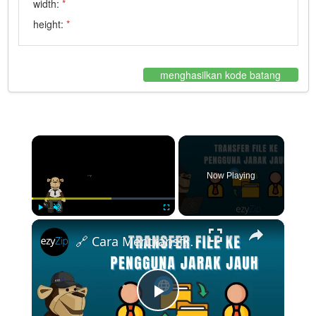
width:
*
height:
*
menghasilkan kode batang
×
Now Playing
×
Play
Unmute
Fullscreen
🔗 Cara Mentransfer File ke Pengguna Jarak Jauh Gratis | Tanpa Instalasi Perangkat Lunak
Play