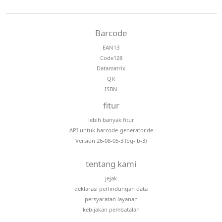
Barcode
EAN13
Code128
Datamatrix
QR
ISBN
fitur
lebih banyak fitur
API untuk barcode-generator.de
Version 26-08-05-3 (bg-lb-3)
tentang kami
jejak
deklarasi perlindungan data
persyaratan layanan
kebijakan pembatalan