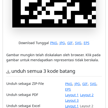
Download Tunggal
PNG
,
JPG
,
GIF
,
SVG
,
EPS
Gambar mungkin telah diskalakan oleh browser. Klik pada
gambar untuk mendapatkan representasi tidak berskala.
unduh semua 3 kode batang
Unduh sebagai ZIP-File
PNG
,
JPG
,
GIF
,
SVG
,
EPS
Unduh sebagai PDF
Layout 1
Layout 2
Layout 3
Unduh sebagai Excel
Layout 1
Layout 2