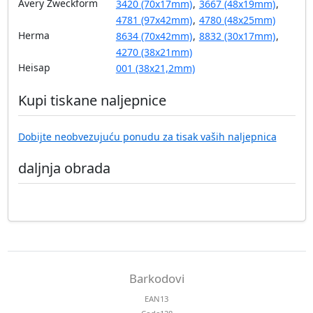
Avery Zweckform
3420 (70x17mm)
,
3667 (48x19mm)
,
4781 (97x42mm)
,
4780 (48x25mm)
Herma
8634 (70x42mm)
,
8832 (30x17mm)
,
4270 (38x21mm)
Heisap
001 (38x21,2mm)
Kupi tiskane naljepnice
Dobijte neobvezujuću ponudu za tisak vaših naljepnica
daljnja obrada
Barkodovi
EAN13