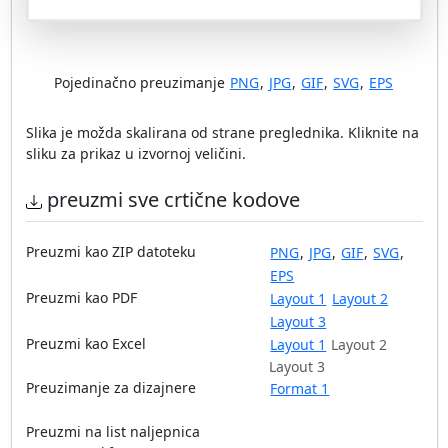
Pojedinačno preuzimanje
PNG
,
JPG
,
GIF
,
SVG
,
EPS
Slika je možda skalirana od strane preglednika. Kliknite na
sliku za prikaz u izvornoj veličini.
preuzmi sve crtične kodove
Preuzmi kao ZIP datoteku
PNG
,
JPG
,
GIF
,
SVG
,
EPS
Preuzmi kao PDF
Layout 1
Layout 2
Layout 3
Preuzmi kao Excel
Layout 1
Layout 2
Layout 3
Preuzimanje za dizajnere
Format 1
Preuzmi na list naljepnica