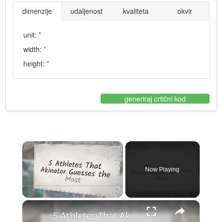
dimenzije
udaljenost
kvaliteta
okvir
unit:
*
width:
*
height:
*
generiraj crtični kod
×
Now Playing
×
Pause
Unmute
Fullscreen
5 Athletes That Akinator Guesses the Most