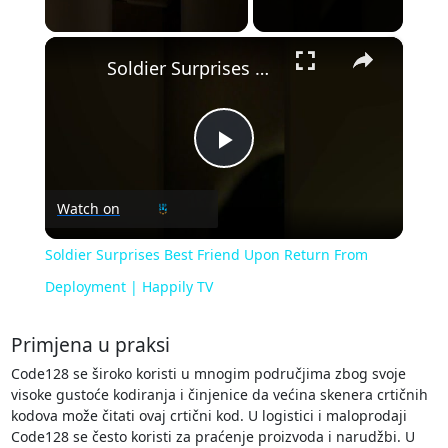
×
Unmute
Soldier Surprises Best Friend Upon Return From Deployment | Happily TV
Play
Watch on
Video
Soldier Surprises Best Friend Upon Return From
Deployment | Happily TV
Primjena u praksi
Code128 se široko koristi u mnogim područjima zbog svoje
visoke gustoće kodiranja i činjenice da većina skenera crtičnih
kodova može čitati ovaj crtični kod. U logistici i maloprodaji
Code128 se često koristi za praćenje proizvoda i narudžbi. U