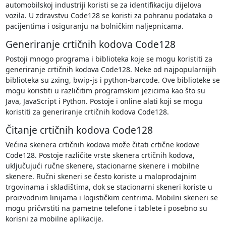
automobilskoj industriji koristi se za identifikaciju dijelova
vozila. U zdravstvu Code128 se koristi za pohranu podataka o
pacijentima i osiguranju na bolničkim naljepnicama.
Generiranje crtičnih kodova Code128
Postoji mnogo programa i biblioteka koje se mogu koristiti za
generiranje crtičnih kodova Code128. Neke od najpopularnijih
biblioteka su zxing, bwip-js i python-barcode. Ove biblioteke se
mogu koristiti u različitim programskim jezicima kao što su
Java, JavaScript i Python. Postoje i online alati koji se mogu
koristiti za generiranje crtičnih kodova Code128.
Čitanje crtičnih kodova Code128
Većina skenera crtičnih kodova može čitati crtične kodove
Code128. Postoje različite vrste skenera crtičnih kodova,
uključujući ručne skenere, stacionarne skenere i mobilne
skenere. Ručni skeneri se često koriste u maloprodajnim
trgovinama i skladištima, dok se stacionarni skeneri koriste u
proizvodnim linijama i logističkim centrima. Mobilni skeneri se
mogu pričvrstiti na pametne telefone i tablete i posebno su
korisni za mobilne aplikacije.