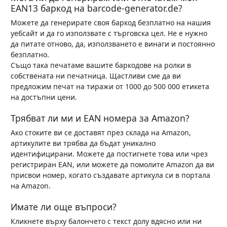
EAN13 баркод на barcode-generator.de?
Можете да генерирате своя баркод безплатно на нашия
уебсайт и да го използвате с търговска цел. Не е нужно
да питате отново, да, използването е винаги и постоянно
безплатно.
Също така печатаме вашите баркодове на ролки в
собствената ни печатница. Щастливи сме да ви
предложим печат на тиражи от 1000 до 500 000 етикета
на достъпни цени.
Трябват ли ми и EAN номера за Amazon?
Ако стоките ви се доставят през склада на Amazon,
артикулите ви трябва да бъдат уникално
идентифицирани. Можете да постигнете това или чрез
регистриран EAN, или можете да помолите Amazon да ви
присвои номер, когато създавате артикула си в портала
на Amazon.
Имате ли още въпроси?
Кликнете върху балончето с текст долу вдясно или ни