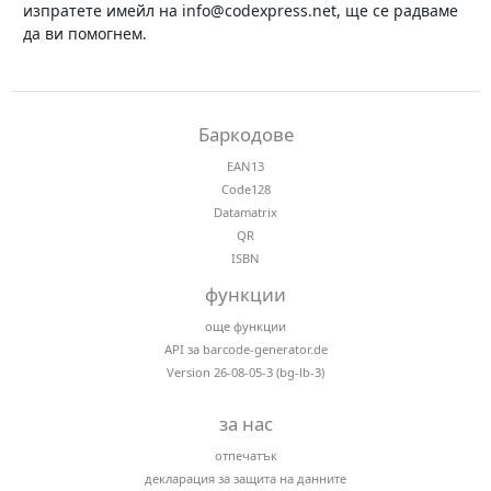
изпратете имейл на info@codexpress.net, ще се радваме
да ви помогнем.
Баркодове
EAN13
Code128
Datamatrix
QR
ISBN
функции
още функции
API за barcode-generator.de
Version 26-08-05-3 (bg-lb-3)
за нас
отпечатък
декларация за защита на данните