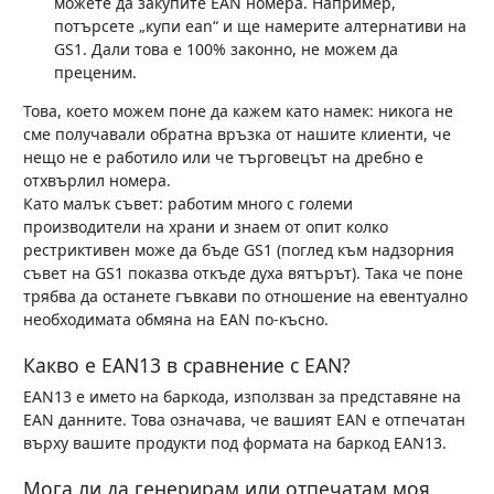
можете да закупите EAN номера. Например,
потърсете „купи ean“ и ще намерите алтернативи на
GS1. Дали това е 100% законно, не можем да
преценим.
Това, което можем поне да кажем като намек: никога не
сме получавали обратна връзка от нашите клиенти, че
нещо не е работило или че търговецът на дребно е
отхвърлил номера.
Като малък съвет: работим много с големи
производители на храни и знаем от опит колко
рестриктивен може да бъде GS1 (поглед към надзорния
съвет на GS1 показва откъде духа вятърът). Така че поне
трябва да останете гъвкави по отношение на евентуално
необходимата обмяна на EAN по-късно.
Какво е EAN13 в сравнение с EAN?
EAN13 е името на баркода, използван за представяне на
EAN данните. Това означава, че вашият EAN е отпечатан
върху вашите продукти под формата на баркод EAN13.
Мога ли да генерирам или отпечатам моя