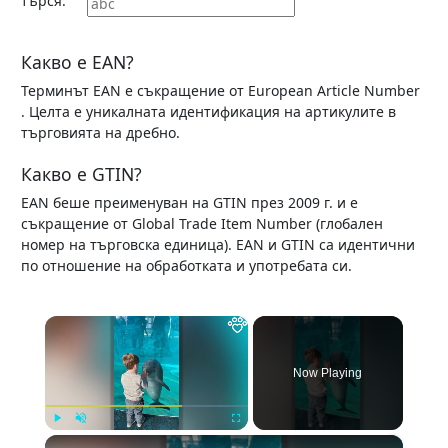
търся:
Какво е EAN?
Терминът
EAN
е съкращение от
European Article Number
. Целта е уникалната идентификация на артикулите в
търговията на дребно.
Какво е GTIN?
EAN
беше преименуван на
GTIN
през 2009 г. и е
съкращение от
Global Trade Item Number
(глобален
номер на търговска единица).
EAN
и
GTIN
са идентични
по отношение на обработката и употребата си.
×
Now Playing
×
Play
Unmute
Fullscreen