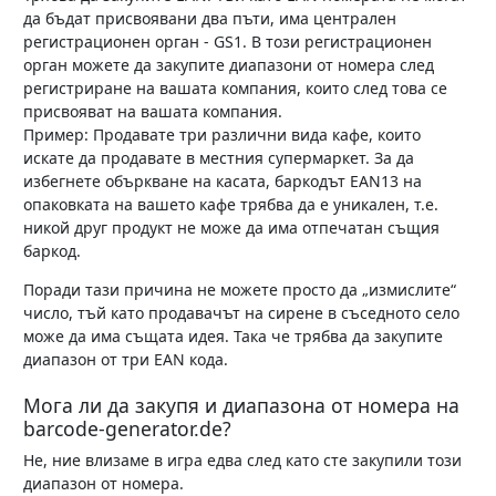
да бъдат присвоявани два пъти, има централен
регистрационен орган - GS1. В този регистрационен
орган можете да закупите диапазони от номера след
регистриране на вашата компания, които след това се
присвояват на вашата компания.
Пример: Продавате три различни вида кафе, които
искате да продавате в местния супермаркет. За да
избегнете объркване на касата, баркодът EAN13 на
опаковката на вашето кафе трябва да е уникален, т.е.
никой друг продукт не може да има отпечатан същия
баркод.
Поради тази причина не можете просто да „измислите“
число, тъй като продавачът на сирене в съседното село
може да има същата идея. Така че трябва да закупите
диапазон от три EAN кода.
Мога ли да закупя и диапазона от номера на
barcode-generator.de?
Не, ние влизаме в игра едва след като сте закупили този
диапазон от номера.