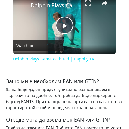
Dolphin Plays Game With Kid | Happily TV
Play
Watch on
Video
Dolphin Plays Game With Kid | Happily TV
Защо ми е необходим EAN или GTIN?
За да бъде даден продукт уникално разпознаваем в
търговията на дребно, той трябва да бъде маркиран с
баркод EAN13. При сканиране на артикула на касата това
гарантира кой е той и определя съхранената цена.
Откъде мога да взема моя EAN или GTIN?
Трябва да закупите EAN. Тъй като EAN номерата не могат