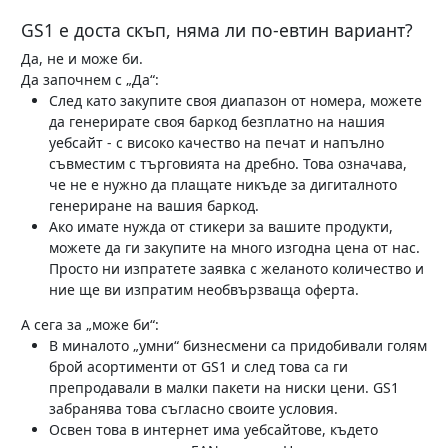
GS1 е доста скъп, няма ли по-евтин вариант?
Да, не и може би.
Да започнем с „Да“:
След като закупите своя диапазон от номера, можете
да генерирате своя баркод безплатно на нашия
уебсайт - с високо качество на печат и напълно
съвместим с търговията на дребно. Това означава,
че не е нужно да плащате никъде за дигиталното
генериране на вашия баркод.
Ако имате нужда от стикери за вашите продукти,
можете да ги закупите на много изгодна цена от нас.
Просто ни изпратете заявка с желаното количество и
ние ще ви изпратим необвързваща оферта.
А сега за „може би“:
В миналото „умни“ бизнесмени са придобивали голям
брой асортименти от GS1 и след това са ги
препродавали в малки пакети на ниски цени. GS1
забранява това съгласно своите условия.
Освен това в интернет има уебсайтове, където