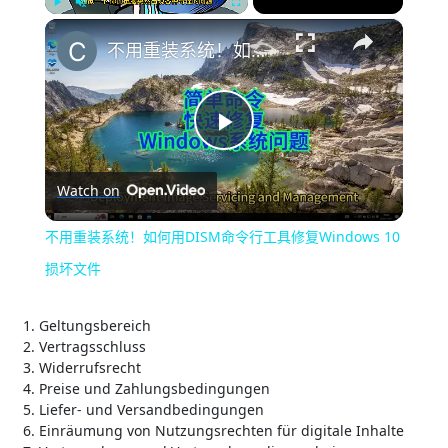
×
Play
Unmute
Fullscreen
不用重装系统！如何用DISM命令行工具修复Windows 10损坏文件
Play
Watch on
Video
不用重装系统！如何用DISM命令行工具修复Windows 10
损坏文件
Geltungsbereich
Vertragsschluss
Widerrufsrecht
Preise und Zahlungsbedingungen
Liefer- und Versandbedingungen
Einräumung von Nutzungsrechten für digitale Inhalte